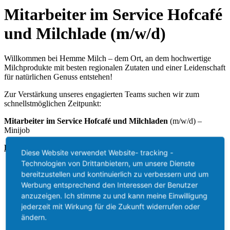
Mitarbeiter im Service Hofcafé
und Milchlade (m/w/d)
Willkommen bei Hemme Milch – dem Ort, an dem hochwertige
Milchprodukte mit besten regionalen Zutaten und einer Leidenschaft
für natürlichen Genuss entstehen!
Zur Verstärkung unseres engagierten Teams suchen wir zum
schnellstmöglichen Zeitpunkt:
Mitarbeiter im Service Hofcafé und Milchladen
(m/w/d) –
Minijob
Das tun Sie bei uns:
Diese Website verwendet Website- tracking -
Technologien von Drittanbietern, um unsere Dienste
Begrüßen Sie unsere Gäste herzlich im Hofcafé und
bereitzustellen und kontinuierlich zu verbessern und um
Milchladen.
Bereiten Sie Getränke und Speisen mit Sorgfalt und Liebe
Werbung entsprechend den Interessen der Benutzer
zum Detail zu.
anzuzeigen. Ich stimme zu und kann meine Einwilligung
Pflegen Sie eine freundliche und informative Atmosphäre im
jederzeit mit Wirkung für die Zukunft widerrufen oder
Hofcafé und Milchladen, um unseren Gästen ein
ändern.
unvergessliches Erlebnis zu bieten.
Beraten Sie Kunden zu unseren Produkten und biete einen