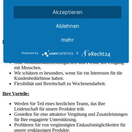
exzellenten Kundenservice.
Haben Sie ein Auge auf die kleinen, aber feinen Dinge und
Akzeptieren
habe ein Ohr für unsere Kunden.
Sorgen Sie dafür, dass unser Hofcafé und der Milchladen
Ablehnen
sowohl innen als auch außen immer ansprechend für die
Kunden sind.
mehr
Das wünschen wir uns:
Begeisterung für die Milchproduktion und ein authentisches,
Powered by
&
freundliches und professionelles Auftreten.
Gute Kommunikationsfähigkeiten und Freude am Umgang
mit Menschen.
Wir schätzen es besonders, wenn Sie ein Interessen für die
Kundenbedürfnisse haben.
Flexibilität und Bereitschaft zu Wochenendarbeit.
Ihre Vorteile:
Werden Sie Teil eines herzlichen Teams, das Ihre
Leidenschaft für unsere Produkte teilt.
Genießen Sie eine attraktive Vergütung und Zusatzleistungen
für Ihre engagierte Unterstützung.
Profitieren Sie von vergünstigten Einkaufsmöglichkeiten für
unsere erstklassigen Produkte.